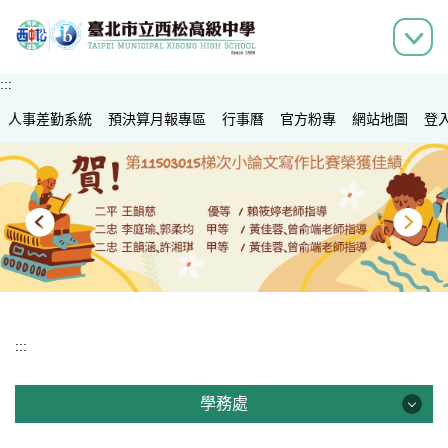
跳
到
主
要
:::
內
人事差勤系統
容
預決算月報專區
行事曆
官方粉專
網站地圖
登
區
:::
學務處