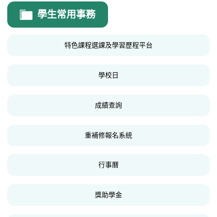
學務處
學生常用事務
學務處公告
特色課程選課及學習歷程平台
訓育組
生輔組
學校日
體育組
成績查詢
衛生組
學生手冊
重補修報名系統
常見問題
行事曆
法規表單
會議記錄
獎助學金
交通安全專區