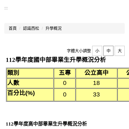
認識西松
:::
基本資料
首頁
認識西松
升學概況
組織架構
業務職掌
字體大小調整
小
中
大
歷史沿革
112學年度國中部畢業生升學概況分析
師資結構
類別
五專
公立高中
西松校歌
人數
0
18
歷任校長
百分比(%)
0
33
交通資訊
升學概況
112學年度高中部畢業生升學概況分析
分機總覽