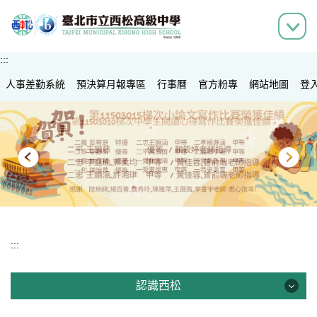
跳
到
主
要
:::
內
人事差勤系統
容
預決算月報專區
行事曆
官方粉專
網站地圖
登
區
:::
認識西松