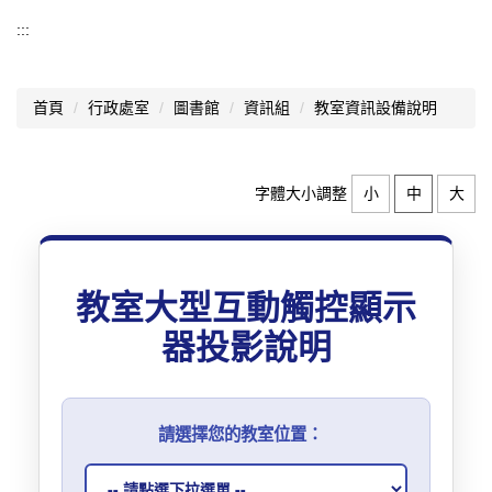
資訊組
:::
01.聯絡資訊組長
首頁
行政處室
圖書館
資訊組
教室資訊設備說明
02.資訊業務宣導
03.資安宣導
字體大小調整
小
中
大
04.防疫在家學習
05.教室資訊設備說明
教室大型互動觸控顯示
06.資訊設備借用
器投影說明
07.臺北市中小學資訊素養與倫理推動計畫
08.教育部「推動中小學數位學習精進方案」
請選擇您的教室位置：
09.校內可用軟體
10.學生「自備載具(BYOD)」到校計畫