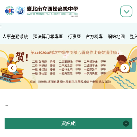
跳
到
主
要
:::
內
人事差勤系統
容
預決算月報專區
行事曆
官方粉專
網站地圖
登
區
:::
資訊組