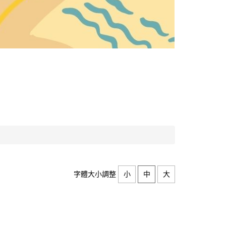
字體大小調整
小
中
大