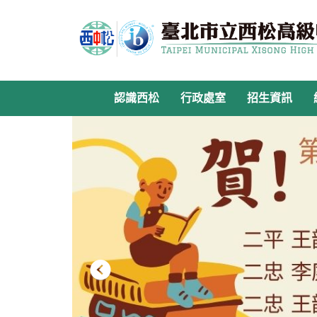
跳
到
主
要
內
容
認識西松
行政處室
招生資訊
區