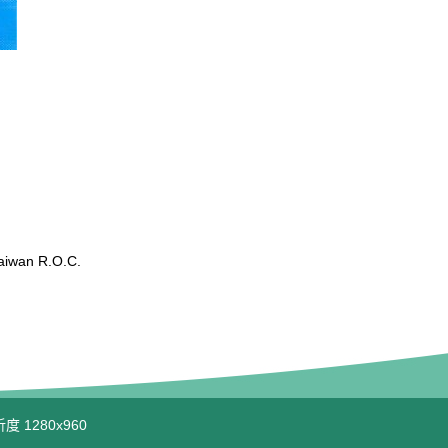
wan R.O.C.
度 1280x960