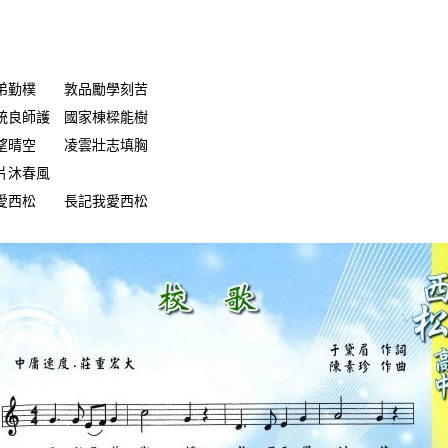
樸 敦品勵學刻苦
師護 國家棟樑能樹
空 凌雲壯志填胸
沐春風
松 長記我愛西松