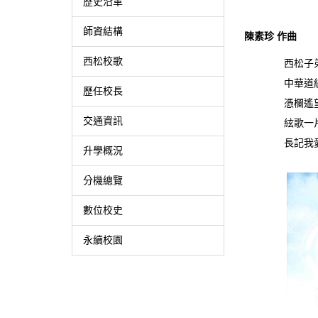
歷史沿革
師資結構
陳素珍 作曲
西松校歌
西松子弟勤
中華道統良
歷任校長
憑欄遙望晴
交通資訊
絃歌一片
長記我愛西
升學概況
分機總覽
數位校史
永續校園