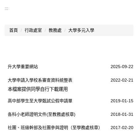
教務處
:::
教務處公告
首頁
行政處室
教務處
大學多元入學
線上行事曆
高中課程計畫專區
國中課程計畫專區
升大學重要網站
2025-09-22
高中部畢業條件
大學申請入學校系審查資料統整表
2022-02-21
學生考試規則
本檔案提供同學自行下載運用
高中部編班、轉班、轉班群規定
高中部學生至大學甄試公假申請單
2019-01-15
證件申請及學籍異動
各科小老師證明文件(至教務處核章)
2018-01-31
獎學金專區
社團、班級幹部及社團參與證明（至學務處核章）
2017-02-20
校外競賽公告