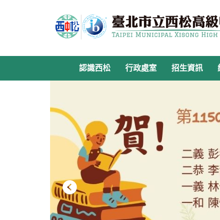
跳
到
主
要
內
容
認識西松
行政處室
招生資訊
區