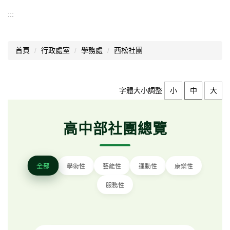
學務處
:::
學務處公告
首頁
行政處室
學務處
西松社團
訓育組
生輔組
字體大小調整
小
中
大
體育組
衛生組
高中部社團總覽
學生手冊
常見問題
全部
學術性
藝能性
運動性
康樂性
法規表單
服務性
會議記錄
交通安全專區