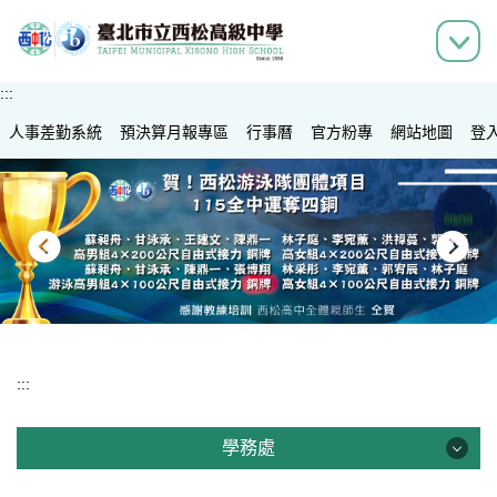
跳
到
主
要
:::
內
人事差勤系統
容
預決算月報專區
行事曆
官方粉專
網站地圖
登
區
:::
學務處