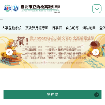
跳
到
主
要
:::
內
人事差勤系統
容
預決算月報專區
行事曆
官方粉專
網站地圖
登
區
:::
學務處