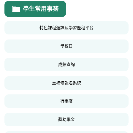
學務處
學生常用事務
學務處公告
特色課程選課及學習歷程平台
訓育組
生輔組
學校日
體育組
成績查詢
衛生組
學生手冊
重補修報名系統
常見問題
行事曆
法規表單
會議記錄
獎助學金
交通安全專區