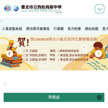
跳
到
主
要
:::
內
人事差勤系統
容
預決算月報專區
行事曆
官方粉專
網站地圖
登
區
:::
學務處