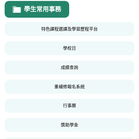
學務處
學生常用事務
學務處公告
特色課程選課及學習歷程平台
訓育組
生輔組
學校日
體育組
成績查詢
衛生組
學生手冊
重補修報名系統
常見問題
行事曆
法規表單
會議記錄
獎助學金
交通安全專區