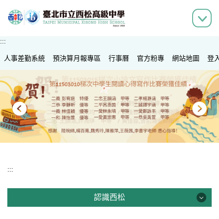
跳
到
主
要
:::
內
人事差勤系統
容
預決算月報專區
行事曆
官方粉專
網站地圖
登
區
:::
認識西松