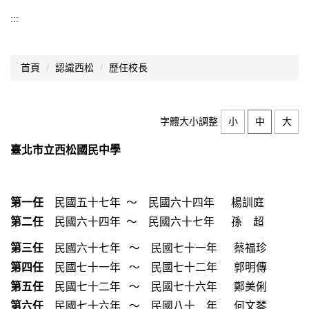
認識西松
:::
基本資料
首頁
認識西松
歷任校長
組織架構
業務職掌
字體大小調整
小
中
大
歷史沿革
臺北市立西松國民中學
師資結構
西松校歌
第一任
民國五十七年 ～ 民國六十四年 楊訓庭
歷任校長
第二任
民國六十四年 ～ 民國六十七年 孫 超
交通資訊
第三任
民國六十七年 ～ 民國七十一年 蔡福珍
第四任
民國七十一年 ～ 民國七十二年 郭明傳
升學概況
第五任
民國七十二年 ～ 民國七十六年 鄭美俐
分機總覽
第六任
民國七十六年 ～ 民國八十 年 何文琴