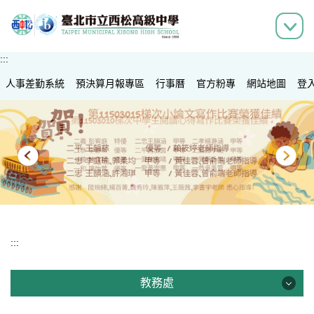
跳
到
主
要
:::
內
人事差勤系統
容
預決算月報專區
行事曆
官方粉專
網站地圖
登
區
:::
教務處