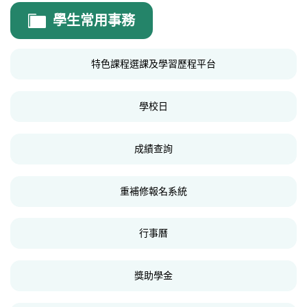
教務處
學生常用事務
教務處公告
特色課程選課及學習歷程平台
線上行事曆
高中課程計畫專區
學校日
國中課程計畫專區
成績查詢
高中部畢業條件
學生考試規則
重補修報名系統
高中部編班、轉班、轉班群規定
行事曆
證件申請及學籍異動
獎學金專區
獎助學金
校外競賽公告