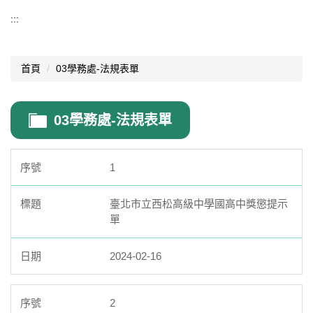
學務處
:::
學務處公告
首頁
03學務處-法規表單
訓育組
生輔組
03學務處-法規表單
體育組
衛生組
1
學生手冊
臺北市立西松高級中學國高中獎懲提示
單
常見問題
法規表單
2024-02-16
會議記錄
2
交通安全專區