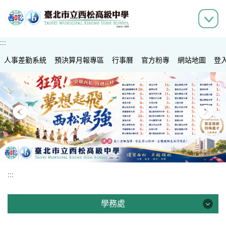
跳
到
主
要
:::
內
人事差勤系統
容
預決算月報專區
行事曆
官方粉專
網站地圖
登
區
:::
學務處