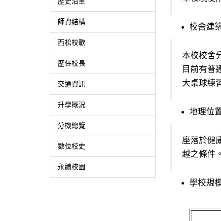
歷史沿革
師資結構
校舍建
西松校歌
本校校舍
歷任校長
目前有普通
大桌球練習
交通資訊
升學概況
地理位
分機總覽
座落於健
數位校史
越之條件
永續校園
學校規