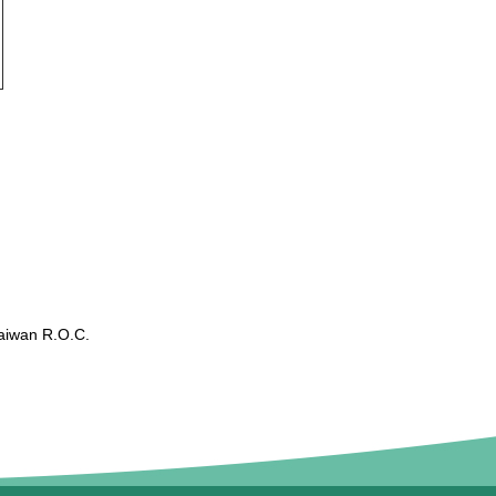
wan R.O.C.