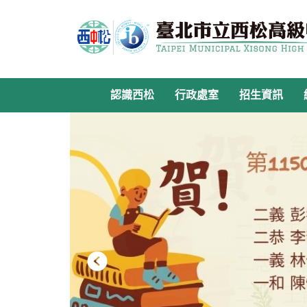
跳
到
主
要
內
容
認識西松
行政處室
招生資訊
區