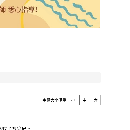
字體大小調整
小
中
大
787平方公尺。