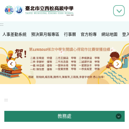
跳
到
主
要
:::
內
人事差勤系統
容
預決算月報專區
行事曆
官方粉專
網站地圖
登
區
:::
教務處