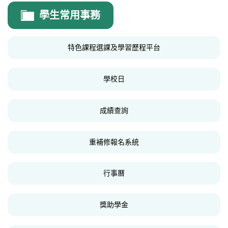
教務處
學生常用事務
教務處公告
特色課程選課及學習歷程平台
線上行事曆
高中課程計畫專區
學校日
國中課程計畫專區
成績查詢
高中部畢業條件
學生考試規則
重補修報名系統
高中部編班、轉班、轉班群規定
行事曆
證件申請及學籍異動
獎學金專區
獎助學金
校外競賽公告