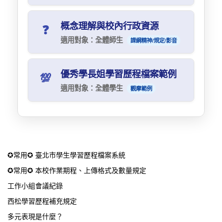
資源連結：
備，特別是審查資料中「學習歷程自述
（OPQ）」與「多元表現綜整心得（Ｎ）」的
概念理解與校內行政資源
臺北市數位學習教育中心：30分鐘學會學習
請點選連結下載手冊（收錄豐富的學生作品範
❓
撰寫方式。
歷程自述和多元綜整心得
例）：
📄 下載手冊
適用對象：全體師生
課綱精神/規定/影音
🔗 課程連結
資源連結：
核心概念
請點選連結下載手冊：
📖 下載指南
臺北市學習歷程檔案平台：各項操作說明下
優秀學長姐學習歷程檔案範例
💯
載
適用對象：全體學生
什麼是學習歷程檔案
觀摩範例
🔗 說明文件下載
❓ 國教署說明
國教署108課綱資訊網：高中學生學習歷程檔
104人力銀行：過往優秀學長姐學習歷程檔案
108課綱精神為何？
案數位學習課程
範例
❓ 國教署說明
🔗 國教署課程
🔗 前往觀摩
✪常用✪ 臺北市學生學習歷程檔案系統
西松高中自主學習專區
✪常用✪ 本校作業期程、上傳格式及數量規定
🔗 進入專區
工作小組會議紀錄
西松學習歷程補充規定
多元表現是什麼？
校內行政與規定