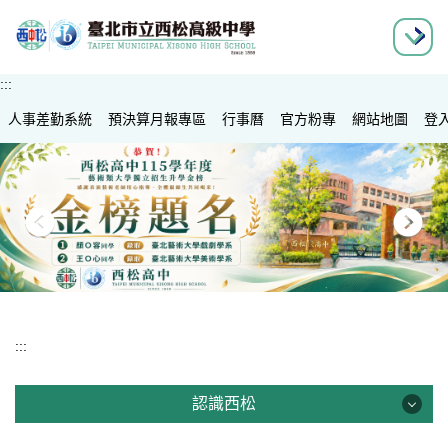
跳
>
>
>
>
>
>
到
主
要
:::
內
人事差勤系統
容
預決算月報專區
行事曆
官方粉專
網站地圖
登
區
:::
認識西松