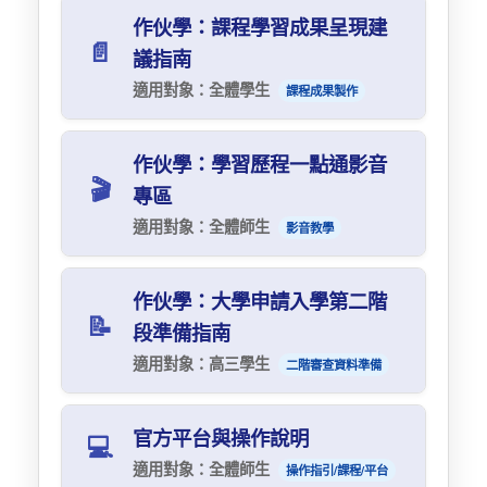
作伙學：課程學習成果呈現建
數位校史
📄
議指南
永續校園
適用對象：全體學生
課程成果製作
這本手冊彙整了歷年審議會議與大學審查焦點座
作伙學：學習歷程一點通影音
談的寶貴經驗，旨在提供建議方向，鼓勵發揮創
🎬
專區
意，創作出獨一無二的作品。
適用對象：全體師生
影音教學
詳細介紹「六大指引」，幫助你：
掌握如何有效展現素養能力
此播放清單收錄了學習歷程檔案相關的精選教學
作伙學：大學申請入學第二階
撰寫作品摘要
影片，幫助你快速掌握關鍵技巧。
📝
段準備指南
交代作品脈絡
點擊影片右上方
的按鈕可查看所有相關影
適用對象：高三學生
二階審查資料準備
片。
凸顯個人獨特性
確保作品真實性
本手冊彙整了 112 年作伙學團隊舉辦的焦點座
官方平台與操作說明
💻
談會、審議討論會的所有成果。
呈現重點
適用對象：全體師生
操作指引/課程/平台
主題聚焦於申請入學第二階段指定項目甄試的準