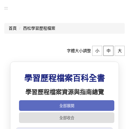
認識西松
:::
基本資料
首頁
西松學習歷程檔案
組織架構
業務職掌
字體大小調整
小
中
大
歷史沿革
師資結構
學習歷程檔案百科全書
西松校歌
學習歷程檔案資源與指南總覽
歷任校長
交通資訊
全部展開
升學概況
全部收合
分機總覽