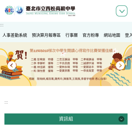
跳
到
主
要
:::
內
人事差勤系統
容
預決算月報專區
行事曆
官方粉專
網站地圖
登
區
:::
資訊組