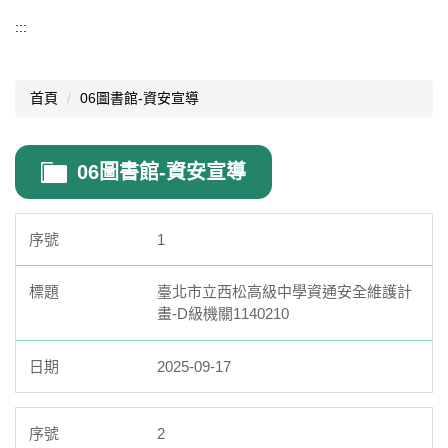
資訊組
:::
01.聯絡資訊組長
首頁
06圖書館-資安宣導
02.資訊業務宣導
03.資安宣導
06圖書館-資安宣導
04.防疫在家學習
05.教室資訊設備說明
1
06.資訊設備借用
臺北市立西松高級中學資通安全維護計
畫-D級機關1140210
07.臺北市中小學資訊素養與倫理推動計畫
08.教育部「推動中小學數位學習精進方案」
2025-09-17
09.校內可用軟體
2
10.學生「自備載具(BYOD)」到校計畫