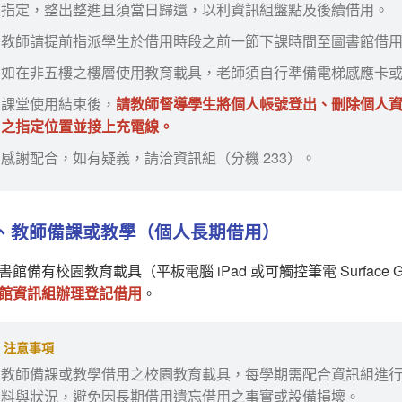
指定，整出整進且須當日歸還，以利資訊組盤點及後續借用。
教師請提前指派學生於借用時段之前一節下課時間至圖書館借
如在非五樓之樓層使用教育載具，老師須自行準備電梯感應卡
課堂使用結束後，
請教師督導學生將個人帳號登出、刪除個人
之指定位置並接上充電線。
感謝配合，如有疑義，請洽資訊組（分機 233）。
、教師備課或教學（個人長期借用）
書館備有校園教育載具（平板電腦 iPad 或可觸控筆電 Surfac
館資訊組辦理登記借用
。
注意事項
教師備課或教學借用之校園教育載具，每學期需配合資訊組進
料與狀況，避免因長期借用遺忘借用之事實或設備損壞。