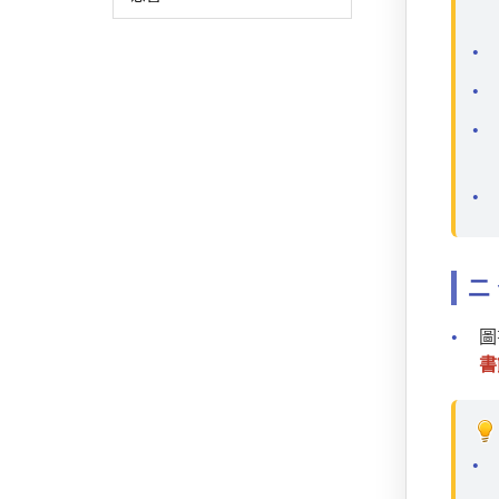
二
圖
書