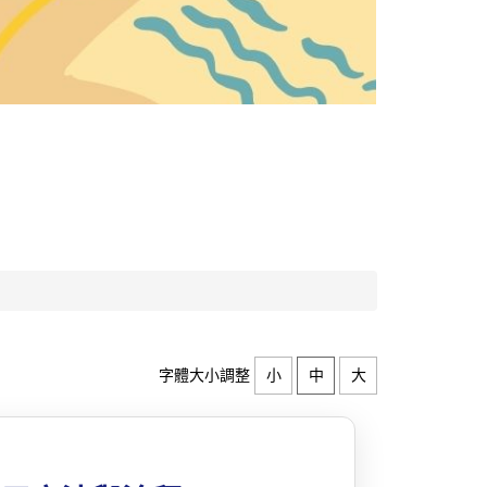
字體大小調整
小
中
大