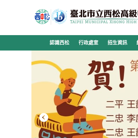
跳
到
主
要
內
容
認識西松
行政處室
招生資訊
區