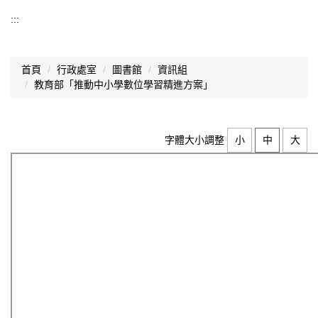
資訊組
:::
01.聯絡資訊組長
首頁
行政處室
圖書館
資訊組
02.資訊業務宣導
教育部「推動中小學數位學習精進方案」
03.資安宣導
04.防疫在家學習
字體大小調整
小
中
大
05.教室資訊設備說明
06.資訊設備借用
07.臺北市中小學資訊素養與倫理推動計畫
08.教育部「推動中小學數位學習精進方案」
09.校內可用軟體
10.學生「自備載具(BYOD)」到校計畫