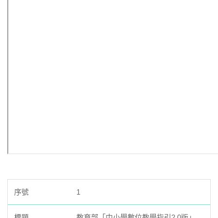
11. 臺北市立西松高級中學電子郵件帳號管理辦法
12.學生活動肖像使用授權同意書
1
教育部「中小學數位教學指引2.0版」