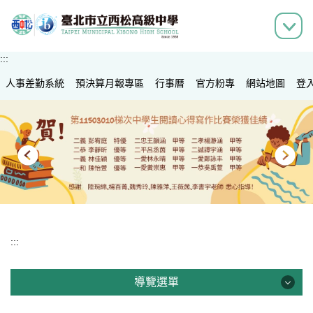
跳
到
主
要
:::
內
人事差勤系統
容
預決算月報專區
行事曆
官方粉專
網站地圖
登
區
:::
導覽選單