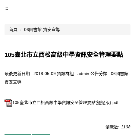
導覽選單
:::
行政處室
首頁
06圖書館-資安宣導
認識西松
網路資源
105臺北市立西松高級中學資訊安全管理要點
文件資料
西松亮點
最後更新日期 :
2018-05-09
資訊群組 :
admin
公告分類 :
06圖書館-
資安宣導
網站管理
行事曆
105臺北市立西松高級中學資訊安全管理要點(通過版).pdf
西松學習歷程檔案
家長會
瀏覽數:
1108
家長專區