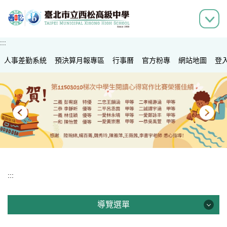
跳
到
主
要
:::
內
人事差勤系統
容
預決算月報專區
行事曆
官方粉專
網站地圖
登
區
:::
導覽選單