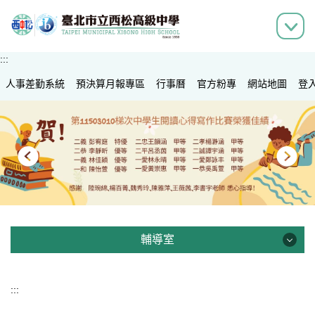
跳
到
主
要
:::
內
人事差勤系統
容
預決算月報專區
行事曆
官方粉專
網站地圖
登
區
輔導室
輔導室
:::