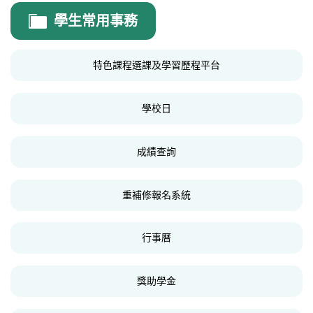
輔導室公告
學生常用事務
高中生涯輔導
國中生涯發展教育
特色課程選課及學習歷程平台
性別平等教育
學校日
家庭教育
生命教育
成績查詢
特殊教育
重補修報名系統
法規表單
好站連結
行事曆
線上晤談預約
獎助學金
學生申訴