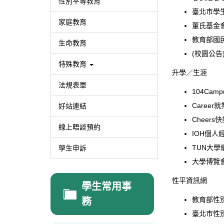
性別平等教育
臺北市學
家庭教育
董氏基金
教育部國
生命教育
(校園公
特殊教育
升學／生涯
法規表單
104Camp
Career
好站連結
Cheers
線上晤談預約
IOH個人
TUN大學
學生申訴
大學博覽
性平資訊網
學生常用事
教育部性
務
臺北市性