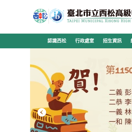
跳
到
主
要
內
容
認識西松
行政處室
招生資訊
區