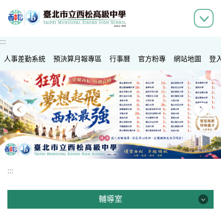
跳
到
主
要
:::
內
人事差勤系統
容
預決算月報專區
行事曆
官方粉專
網站地圖
登
區
:::
輔導室