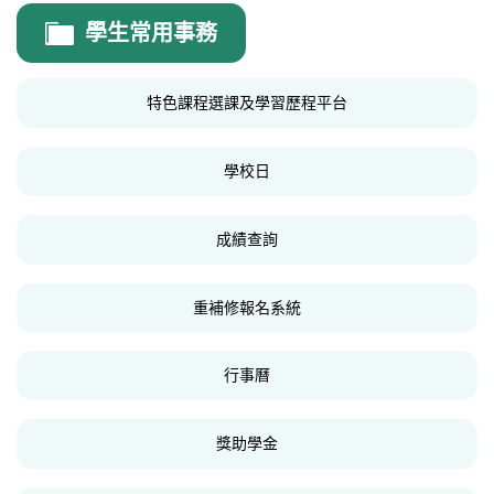
輔導室
學生常用事務
輔導室公告
特色課程選課及學習歷程平台
高中生涯輔導
國中生涯發展教育
學校日
性別平等教育
成績查詢
家庭教育
生命教育
重補修報名系統
特殊教育
行事曆
法規表單
好站連結
獎助學金
線上晤談預約