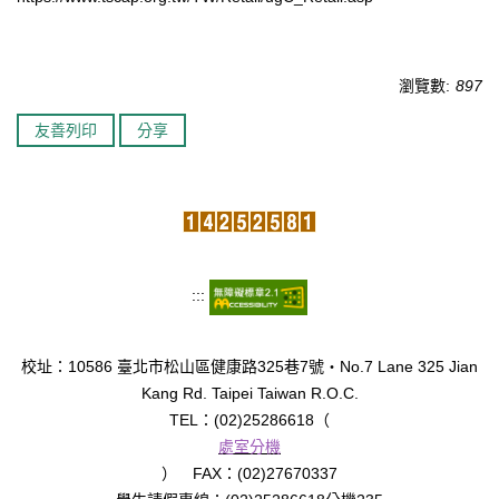
臺北市111年度臺北酷課雲師資增能推廣
瀏覽數:
897
教育品質保證
友善列印
分享
防疫在家學習專區
:::
校址：10586 臺北市松山區健康路325巷7號‧No.7 Lane 325 Jian
Kang Rd. Taipei Taiwan R.O.C.
TEL：(02)25286618（
處室分機
） FAX：(02)27670337