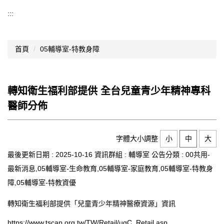
導覽選單
:::
行政處室
首頁
05輔導室-特教身障
認識西松
網路資源
轉知衛生福利部提供 全台兒童青少年精神專科
文件資料
醫師分佈
西松亮點
網站管理
字體大小調整
小
中
大
最後更新日期 :
2025-10-16
資訊群組 :
輔導室
公告分類 :
00共用-
行事曆
最新消息,05輔導室-生命教育,05輔導室-家庭教育,05輔導室-特教身
西松學習歷程檔案
障,05輔導室-特教資優
家長會
轉知衛生福利部提供「兒童青少年精神醫療資源」資訊
家長專區
https://www.tscap.org.tw/TW/Retail/ugC_Retail.asp