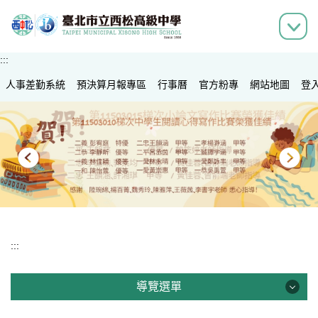
跳
到
主
要
:::
內
人事差勤系統
容
預決算月報專區
行事曆
官方粉專
網站地圖
登
區
:::
導覽選單