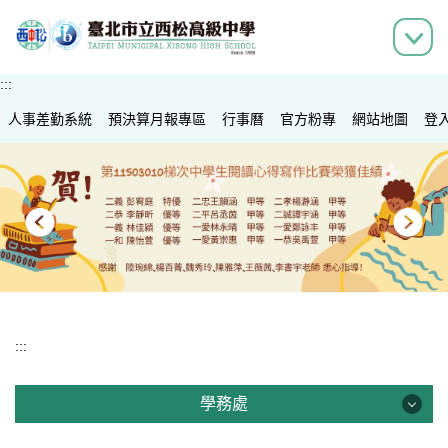
跳
到
主
要
:::
內
人事差勤系統
容
預決算月報專區
行事曆
官方粉專
網站地圖
登
區
:::
學務處