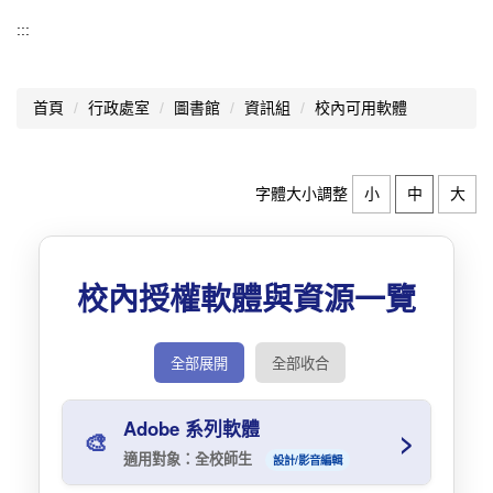
資訊組
:::
01.聯絡資訊組長
首頁
行政處室
圖書館
資訊組
校內可用軟體
02.資訊業務宣導
03.資安宣導
字體大小調整
小
中
大
04.防疫在家學習
05.教室資訊設備說明
校內授權軟體與資源一覽
06.資訊設備借用
07.臺北市中小學資訊素養與倫理推動計畫
全部展開
全部收合
08.教育部「推動中小學數位學習精進方案」
Adobe 系列軟體
>
🎨
09.校內可用軟體
適用對象：全校師生
設計/影音編輯
10.學生「自備載具(BYOD)」到校計畫