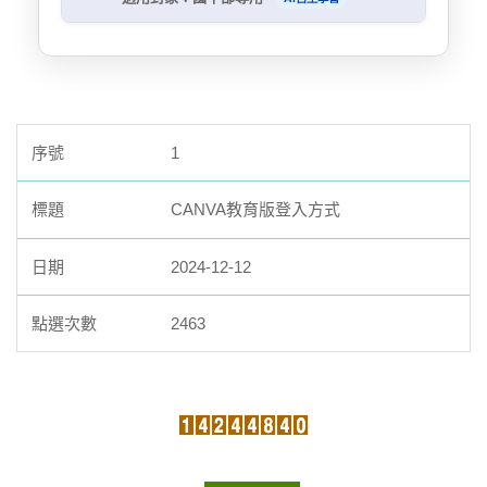
Turnitin：內容抄襲檢測。需提前向國際處申
多 250 位與會者，可錄製視訊會議）。
信箱登入即可加入本校團體，即可享用教育版
教師帳號/密碼
請。
需提前向資訊組申請。
權限的功能與資源！
學生可以透過個人帳號密碼登入後，進行學
帳號 = 教職員代碼（數字），密碼 = 教
MathType：專業的數學方程式編輯工具。
圖解登入說明
科課程複習及測驗
職員代碼重複兩次
需提前向資訊組申請。
老師也可以出卷跟派發作業，了解學生的學
威力導演 / 會聲會影：影音編輯軟體。
習進度
需提前向資訊組申請。
1
文鼎字體達人：可擴充電腦字體。
使用資訊：
需提前向資訊組申請。
CANVA教育版登入方式
登入網址：
http://hsshtp.ailead365.com
授權至 2026/11
2024-12-12
學生帳號/密碼
帳號 = 學號，密碼 = 生日四碼（MMDD）
2463