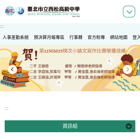
跳
到
主
要
:::
內
人事差勤系統
容
預決算月報專區
行事曆
官方粉專
網站地圖
登
區
:::
資訊組