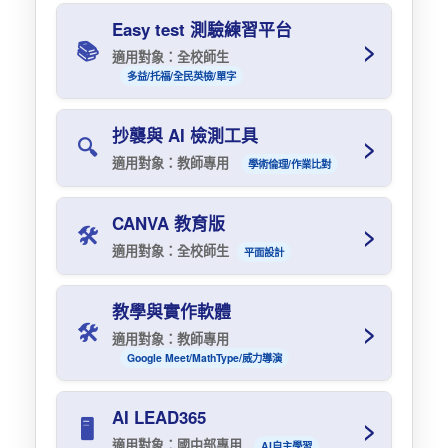
Acrobat Pro：PDF 編輯軟體
Easy test 測驗練習平台
11. 臺北市立西松高級中學電子郵件帳號管理辦法
>
📚
Photoshop、Illustrator：圖片編輯軟體
適用對象：全校師生
多益/托福/全民英檢/單字
12.學生活動肖像使用授權同意書
Premiere Pro：影片編輯軟體
申請與使用：
多益聽讀測驗（TOEIC L&R）：5 回（永久
抄襲與 AI 檢測工具
>
🔍
授權）
此 Adobe 系列軟體授權由臺北市教育局提
適用對象：教師專用
學術倫理/作業比對
供，需擁有臺北市單一身分認證及個人
全民英檢（GEPT）：初級 4 回、中級 4
Adobe ID兩組帳號。
回、中高級 1 回（永久授權）
快刀中學生文章相似度比對系統：用於比對
CANVA 教育版
安裝說明：1.
簡易安裝說明
2.
進階安裝說明
>
🛠️
托福網路測驗（TOEFL iBT）：2 回（授權至
「閱讀心得」與「小論文」抄襲相似度。
適用對象：全校師生
平面設計
2026/10/31）
申請授權：前往
Adobe 授權網
申請帳號。
授權期限：~ 2026/10/31。需提前向資訊組
申請。
多益普及聽讀測驗（TOEIC Bridge L&R）：
授權至 2026/11/23。
登入網址：
CANVA 教育版讓老師、學生都能輕鬆製作簡
連結
2 回（授權至 2026/4/30）
教學與實作軟體
>
🛠️
報、圖卡、影片等多媒體素材。
快刀AI先生 ChatGPT 文章辨識系統：判斷文
單字測驗：授權至 2026/4/30
適用對象：教師專用
章是否可能為 AI 產生。
Google Meet/MathType/威力導演
使用說明：
登入網址：
授權期限： ~2026/10/31。需提前向資訊組
http://easytest.hssh.tp.edu.tw/
先使用本校信箱（@ms2.hssh.tp.edu.tw）登
申請。
Google Workspace for Education (Teaching
AI LEAD365
學生帳號/密碼
入Google，登入後點擊畫面右上角頭像左方的
>
🖥️
登入網址：
連結
and Learning Upgrade)：Google Meet（最
九點圖示，拉到最下面點擊 CANVA 並用本校
適用對象：國中部專用
帳號 = 學號，密碼 = 11111111
AI自主學習