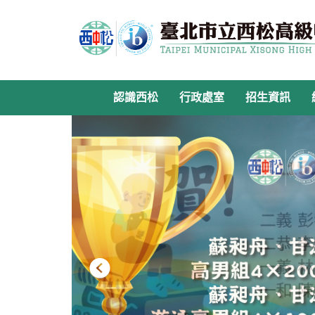
跳
到
主
要
內
容
認識西松
行政處室
招生資訊
區