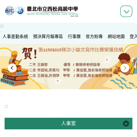
跳
到
主
要
:::
內
人事差勤系統
容
預決算月報專區
行事曆
官方粉專
網站地圖
登
區
:::
人事室