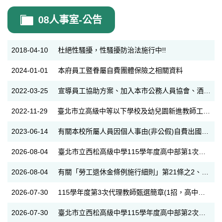
08人事室-公告
2018-04-10
杜絕性騷擾，性騷擾防治法施行中!!
2024-01-01
本府員工暨眷屬自費團體保險之相關資料
2022-03-25
宣導員工協助方案、加入本市公務人員協會、酒後駕車經警察查獲及上班期間飲酒之懲處、公務員服務法有關兼職等規定
2022-11-29
臺北市立高級中等以下學校及幼兒園新進教師工作守則
2023-06-14
有關本校所屬人員因個人事由(非公假)自費出國應遵守事項一案。
2026-08-04
臺北市立西松高級中學115學年度高中部第1次代理教師甄選(第3招)錄取榜單
2026-08-04
有關「勞工退休金條例施行細則」第21條之2、第21條之3、第21條之4，業經勞動部於115年7月15日以勞動福3字第1150153506號令修正發布，茲檢送發布令影本及修正條文，請查照。
2026-07-30
115學年度第3次代理教師甄選簡章(1招，高中輔導)
2026-07-30
臺北市立西松高級中學115學年度高中部第2次代理教師甄選(第3招)錄取榜單