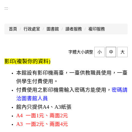
圖書館
:::
圖書館公告
首頁
行政處室
圖書館
讀者服務
複印服務
館藏查詢
本館簡介
字體大小調整
小
中
大
讀者服務
影印(複製你的資料)
資訊推動
本館設有影印機兩臺，一臺供教職員使用，一臺
館藏資源
供學生付費使用。
付費使用之影印機需輸入密碼方能使用，
密碼請
網路資源
洽圖書館人員
學習歷程檔案
館內只提供A4、A3紙張
A4 一面1元、兩面2元
自主學習
A3 一面2元、兩面4元
會議記錄