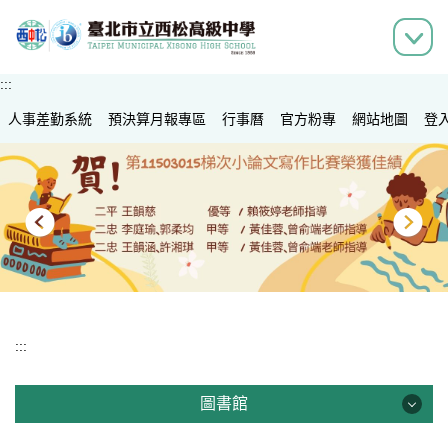
跳
到
主
要
:::
內
人事差勤系統
容
預決算月報專區
行事曆
官方粉專
網站地圖
登
區
:::
圖書館