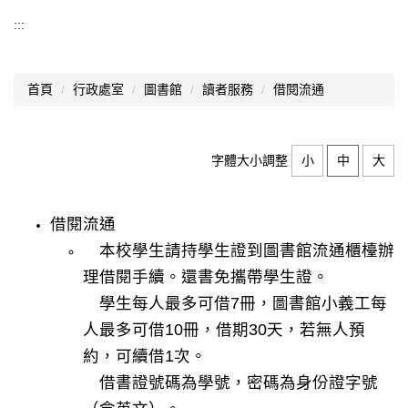
圖書館
:::
圖書館公告
首頁
行政處室
圖書館
讀者服務
借閱流通
館藏查詢
本館簡介
字體大小調整
小
中
大
讀者服務
資訊推動
借閱流通
本校學生請持學生證到圖書館流通櫃檯辦
館藏資源
理借閱手續。還書免攜帶學生證。
網路資源
學生每人最多可借7冊，圖書館小義工每
學習歷程檔案
人最多可借10冊，借期30天，若無人預
約，可續借1次。
自主學習
借書證號碼為學號，
密碼
為身份證字號
會議記錄