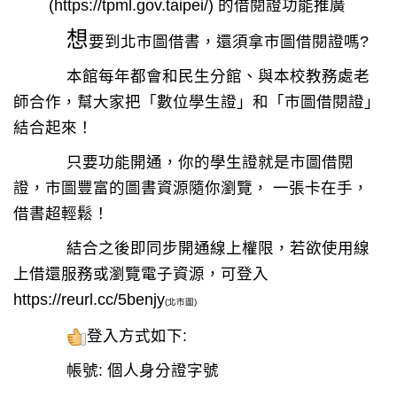
(
https://tpml.gov.taipei/
) 的借閱證功能推廣
想
要到北市圖借書，還須拿市圖借閱證嗎?
本館每年都會和民生分館、與本校教務處老
師合作，幫大家把「數位學生證」和「市圖借閱證」
結合起來！
只要功能開通，
你的學生證就是市圖
借閱
證，市圖豐富的圖書資源隨你瀏覽，
一張卡在手，
借書超輕鬆！
結合之後即同步開通線上權限，若欲使用線
上借還服務或瀏覽電子資源，可登入
https://reurl.cc/5benjy
(北市圖)
登入方式如下:
帳號: 個人身分證字號