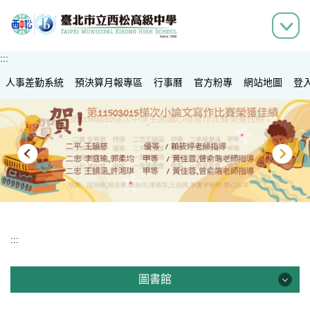
跳
到
主
要
:::
內
人事差勤系統
容
預決算月報專區
行事曆
官方粉專
網站地圖
登
區
:::
圖書館