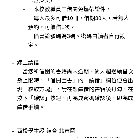
（含英文）。
本校教職員工借閱免攜帶證件。
檔案下載
每人最多可借10冊，借期30天，若無人
資訊組
預約，可續借1次。
借書證號碼為3碼。
密碼
由讀者自行設
定。
線上續借
當您所借閱的書籍尚未逾期、尚未超過續借次
數上限時，「
借閱圖書
」的「續借」欄位便會出
現「核取方塊」，請在想續借的書籍後打勾，在
按下「確認」按鈕，再完成密碼確認後，即完成
續借手續。
西松學生證 結合 北市圖