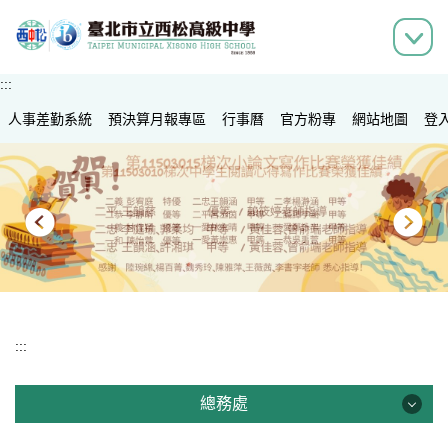
跳
到
主
要
:::
內
人事差勤系統
容
預決算月報專區
行事曆
官方粉專
網站地圖
登
區
:::
總務處