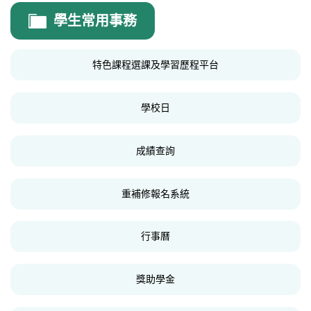
總務處
學生常用事務
總務處公告
特色課程選課及學習歷程平台
公文處理
場地租借
學校日
校務會議紀錄
成績查詢
防災教育
年度計畫
重補修報名系統
環境教育
行事曆
各項檢驗報告
校園平面圖
獎助學金
校園安全衛生專區