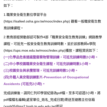
如下：
臺北市111年度臺北酷課雲師資增能推廣
1.職業安全衛生數位學習平台
教育品質保證
(https://isafeel.osha.gov.tw/mooc/index.php) 觀看一般職安衛生教
育訓練課程。
防疫在家學習專區
2.教育部經勞動部認可製作4部「職業安全衛生教育訓練」網路教學
課程，可抵充一般安全衛生教育訓練時數，並於該部教師e學院
(https://ups.moe.edu.tw/mooc/index.php)播放，課程資訊如下：
(一)化學品危害通識暨廢棄物管理訓練，可抵充訓練時數2小時。
(二)中小學校園職業安全衛生課程，可抵充訓練時數1小時。
(三)校園安全與承攬管理，可抵充訓練時數1小時。
(四)外籍人員安衛訓練影片-Prevention of Occupational
Accidents (可抵充2小時)。
完成訓練後，請同仁列印學習紀錄為pdf檔，至多可認證2小時，將
pdf檔檔名編輯(處室單位_姓名_完成日期)寄送至總務主任信箱
(xssh05@ms2.hssh.tp.edu.edu.tw)即可