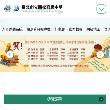
跳
到
主
要
:::
內
人事差勤系統
容
預決算月報專區
行事曆
官方粉專
網站地圖
登
區
:::
導覽選單