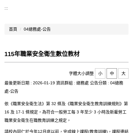
導覽選單
:::
行政處室
首頁
04總務處-公告
認識西松
網路資源
115年職業安全衛生數位教材
文件資料
西松亮點
字體大小調整
小
中
大
網站管理
最後更新日期 :
2026-01-19
資訊群組 :
總務處
公告分類 :
04總務
處-公告
行事曆
依《職業安全衛生法》第 32 條及《職業安全衛生教育訓練規則》第
西松學習歷程檔案
16 及 17-1 條規定，為符合一般勞工每 3 年至少 3 小時及新雇勞工
家長會
職業安全衛生在職教育訓練之規定，
家長專區
請校內同仁於今年12月底以前，完成線上課程(教育訓練)，課程連結