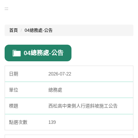
總務處
:::
總務處公告
首頁
04總務處-公告
公文處理
場地租借
04總務處-公告
校務會議紀錄
防災教育
2026-07-22
年度計畫
總務處
環境教育
西松高中東側人行道斜坡施工公告
各項檢驗報告
139
校園平面圖
校園安全衛生專區