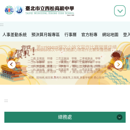
跳
到
主
要
:::
內
人事差勤系統
容
預決算月報專區
行事曆
官方粉專
網站地圖
登
區
:::
總務處