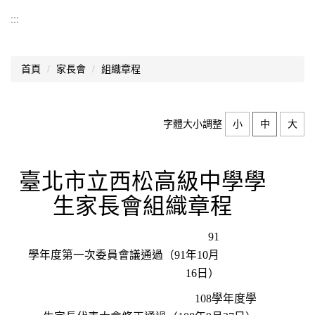
家長會
:::
最新消息
首頁
家長會
組織章程
組織章程
家長會成員
字體大小調整
小
中
大
會議紀錄
捐款辦法
臺北市立西松高級中學學
冷氣使用辦法
生家長會組織章程
91
學年度第一次委員會議通過（91年10月
16日）
108
學年度學