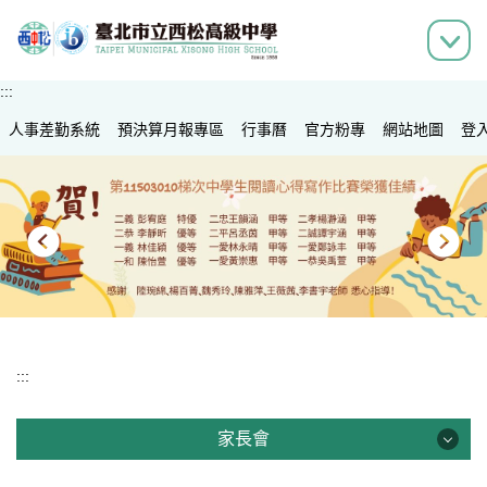
跳
到
主
要
:::
內
人事差勤系統
容
預決算月報專區
行事曆
官方粉專
網站地圖
登
區
:::
家長會