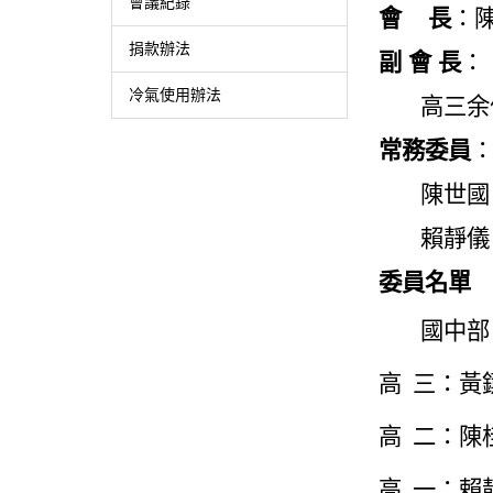
會議紀錄
會 長
：陳
捐款辦法
副 會 長
：
冷氣使用辦法
高三余
常務委員
陳世國
賴靜儀
委員名單
國中部
高 三：黃
高 二：陳
高
一：賴