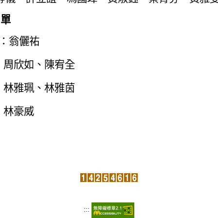
名單
：翁儷祐
：周欣如、陳宥全
：林雅珮、林雅茵
：林豪威
:::