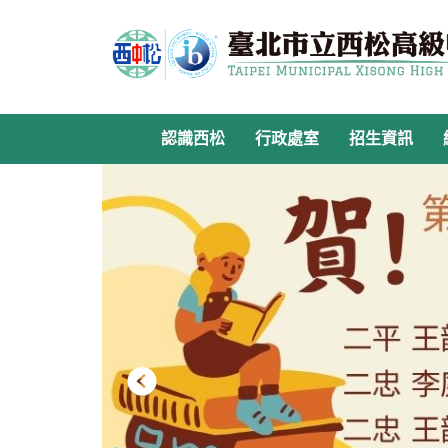
跳
到
主
要
內
容
認識西松
行政處室
招生資訊
區