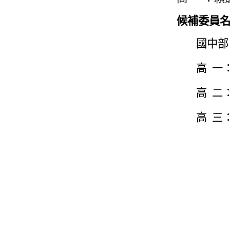
候補委員
國中部
高 一
高 二
高 三