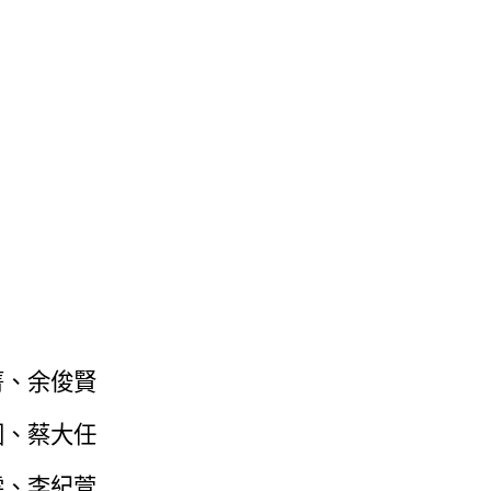
菁、余俊賢
國、蔡大任
雯、
李紀萱