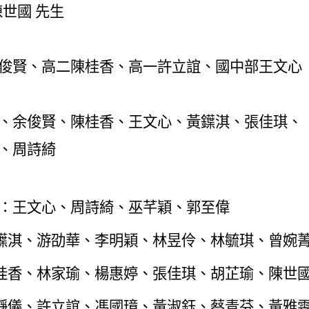
世國 先生
俊賢、高二陳桂香、高一許立誼、國中部王文心
：
、余俊賢、陳桂香、王文心、黃鐷淇、張佳琪、
、周詩綺
：王文心、周詩綺、巫芊穎、郭至偉
鐷淇、游劭華、李明穎、林昱伶、林毓琪、曾婉
桂香、林家瑜、楊惠婷
、
張佳琪、胡芷瑜、陳世
靜儀、許立誼、馮國璋、黃淑鈺、蔡青芬、黃雅