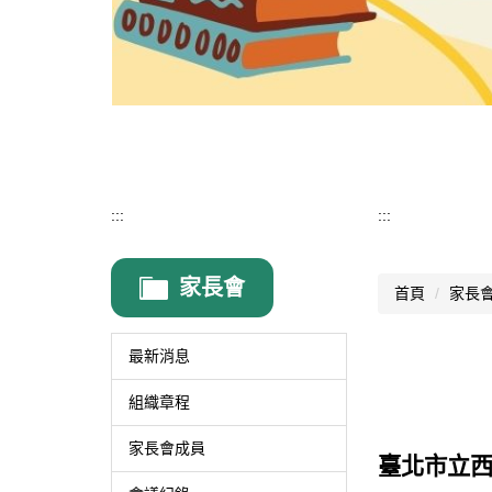
:::
:::
家長會
首頁
家長
最新消息
組織章程
家長會成員
臺北市立西