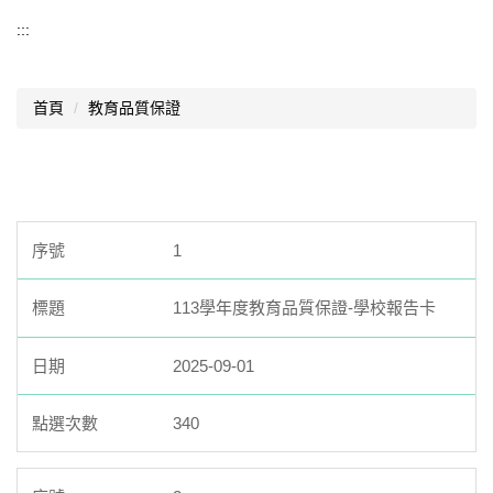
認識西松
:::
基本資料
首頁
教育品質保證
組織架構
業務職掌
歷史沿革
1
師資結構
西松校歌
113學年度教育品質保證-學校報告卡
歷任校長
2025-09-01
交通資訊
340
升學概況
分機總覽