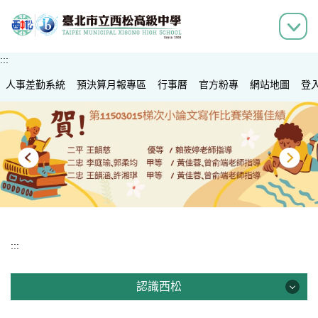
跳
到
主
要
:::
內
人事差勤系統
容
預決算月報專區
行事曆
官方粉專
網站地圖
登
區
:::
認識西松