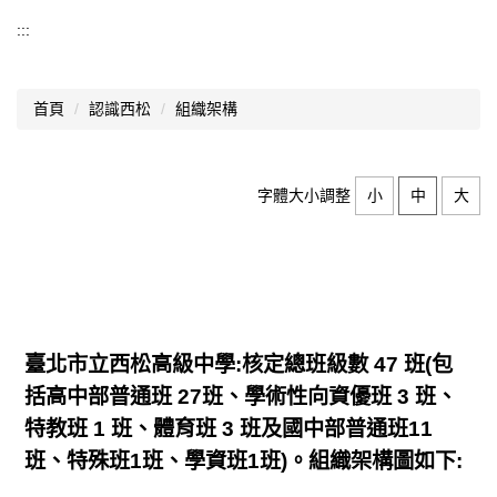
認識西松
:::
基本資料
首頁
認識西松
組織架構
組織架構
業務職掌
字體大小調整
小
中
大
歷史沿革
師資結構
西松校歌
歷任校長
臺北市立西松高級中學:核定總班級數 47 班(包
括高中部普通班 27班、學術性向資優班 3 班、
交通資訊
特教班 1 班、體育班 3 班及國中部普通班11
升學概況
班、特殊班1班、學資班1班)。組織架構圖如下:
分機總覽