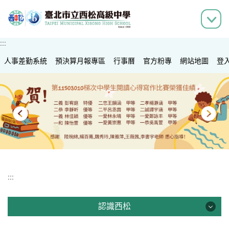
跳
到
主
要
:::
內
人事差勤系統
容
預決算月報專區
行事曆
官方粉專
網站地圖
登
區
:::
認識西松