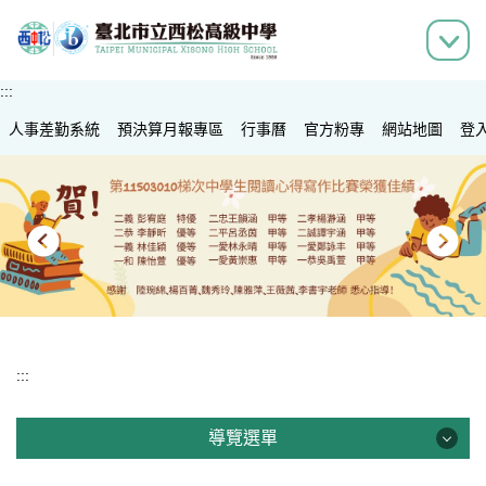
跳
到
主
要
:::
內
人事差勤系統
容
預決算月報專區
行事曆
官方粉專
網站地圖
登
區
:::
導覽選單