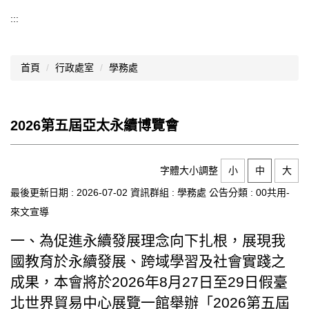
導覽選單
:::
行政處室
首頁
行政處室
學務處
認識西松
網路資源
2026第五屆亞太永續博覽會
文件資料
西松亮點
字體大小調整
小
中
大
網站管理
最後更新日期 :
2026-07-02
資訊群組 :
學務處
公告分類 :
00共用-
來文宣導
行事曆
一、為促進永續發展理念向下扎根，展現我
西松學習歷程檔案
國教育於永續發展、跨域學習及社會實踐之
家長會
成果，本會將於2026年8月27日至29日假臺
北世界貿易中心展覽一館舉辦「2026第五屆
家長專區