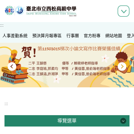
跳
到
主
要
:::
內
人事差勤系統
容
預決算月報專區
行事曆
官方粉專
網站地圖
登
區
:::
導覽選單