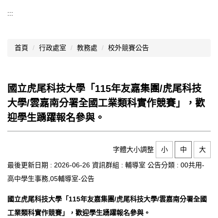
導覽選單
:::
行政處室
首頁
行政處室
教務處
校外競賽公告
認識西松
網路資源
國立虎尾科技大學「115年友嘉集團/虎尾科技
文件資料
大學/雲嘉南分署全國工業類科實作競賽」，歡
西松亮點
迎學生踴躍報名參與。
網站管理
字體大小調整
小
中
大
行事曆
最後更新日期 :
2026-06-26
資訊群組 :
輔導室
公告分類 :
00共用-
西松學習歷程檔案
高中學生事務,05輔導室-公告
家長會
國立虎尾科技大學「115年友嘉集團/虎尾科技大學/雲嘉南分署全國
工業類科實作競賽」，歡迎學生踴躍報名參與。
家長專區