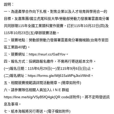
說明：
臺北市111年度臺北酷課雲師資增能推廣
一、為達產學合作向下扎根、對焦企業以及人才培育與學用合一的
目標，友嘉集團/國立虎尾科技大學/勞動部勞動力發展署雲嘉南分署
教育品質保證
共同辦理115年全國工業類科實作競賽，訂於115年10月22日(四)及
防疫在家學習專區
115年10月23日(五)舉辦競賽活動。
二、競賽地點：勞動部勞動力發展署雲嘉南分署機械館(台南市官田
區工業路40號)。
三、競賽網址：
https://reurl.cc/Ga8Yov
。
四、報名方式：採網路報名繳件，不需再行寄送紙本文件。
(一)報名日期：115年6月29日(一)至115年9月6日(日)止。
(二)報名網址：
https://forms.gle/iWj615aWPqJksVWn8
。
五、相關競賽規範請詳閱活動簡章。(簡章如附件)
六、請參賽隊伍相關人員加入L I N E 群組
https://line.me/ti/g/VSyB5fQ4gk(QR code詳附件)，將不定時發送訊
息及事項。
七、紙本海報將另行寄送。(電子檔如附件)