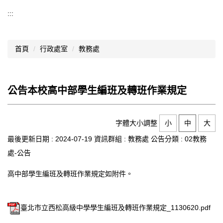
導覽選單
:::
行政處室
首頁
行政處室
教務處
認識西松
網路資源
公告本校高中部學生編班及轉班作業規定
文件資料
西松亮點
字體大小調整
小
中
大
網站管理
最後更新日期 :
2024-07-19
資訊群組 :
教務處
公告分類 :
02教務
處-公告
行事曆
高中部學生編班及轉班作業規定如附件。
西松學習歷程檔案
家長會
臺北市立西松高級中學學生編班及轉班作業規定_1130620.pdf
家長專區