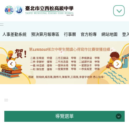
跳
到
主
要
:::
內
人事差勤系統
容
預決算月報專區
行事曆
官方粉專
網站地圖
登
區
:::
導覽選單