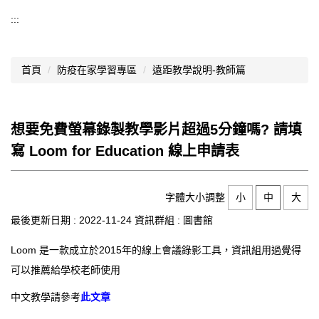
導覽選單
:::
行政處室
首頁
防疫在家學習專區
遠距教學說明-教師篇
認識西松
網路資源
想要免費螢幕錄製教學影片超過5分鐘嗎? 請填
文件資料
寫 Loom for Education 線上申請表
西松亮點
網站管理
字體大小調整
小
中
大
最後更新日期 :
2022-11-24
資訊群組 :
圖書館
行事曆
Loom 是一款成立於2015年的線上會議錄影工具，資訊組用過覺得
西松學習歷程檔案
可以推薦給學校老師使用
家長會
中文教學請參考
此文章
家長專區