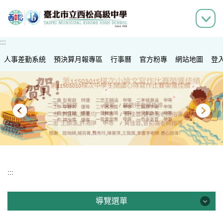
跳
到
主
要
:::
內
人事差勤系統
容
預決算月報專區
行事曆
官方粉專
網站地圖
登
區
:::
導覽選單