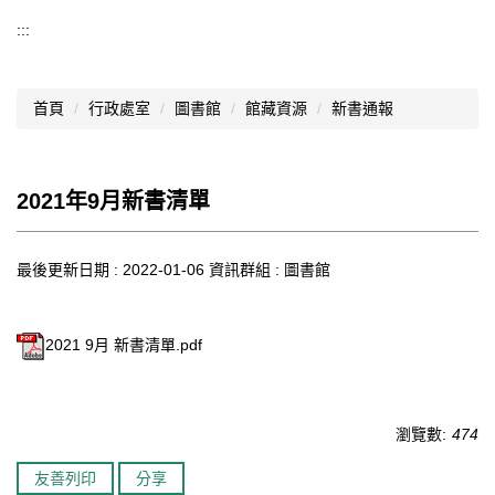
導覽選單
:::
行政處室
首頁
行政處室
圖書館
館藏資源
新書通報
認識西松
網路資源
2021年9月新書清單
文件資料
西松亮點
最後更新日期 :
2022-01-06
資訊群組 :
圖書館
網站管理
2021 9月 新書清單.pdf
行事曆
西松學習歷程檔案
瀏覽數:
474
家長會
友善列印
分享
家長專區