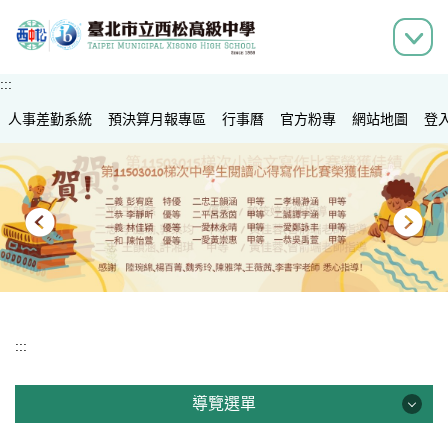
跳
到
主
要
:::
內
人事差勤系統
容
預決算月報專區
行事曆
官方粉專
網站地圖
登
區
:::
導覽選單