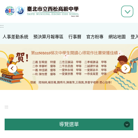
跳
到
主
要
:::
內
人事差勤系統
容
預決算月報專區
行事曆
官方粉專
網站地圖
登
區
:::
導覽選單