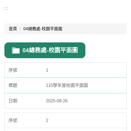
導覽選單
:::
行政處室
首頁
04總務處-校園平面圖
認識西松
網路資源
04總務處-校園平面圖
文件資料
西松亮點
1
網站管理
115學年度校園平面圖
行事曆
2025-08-26
西松學習歷程檔案
家長會
2
家長專區