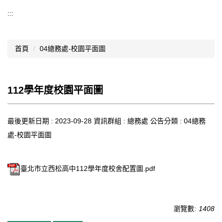
導覽選單
:::
行政處室
首頁
04總務處-校園平面圖
認識西松
網路資源
112學年度校園平面圖
文件資料
西松亮點
最後更新日期 :
2023-09-28
資訊群組 :
總務處
公告分類 :
04總務
處-校園平面圖
網站管理
行事曆
臺北市立西松高中112學年度校舍配置圖.pdf
西松學習歷程檔案
家長會
瀏覽數:
1408
家長專區