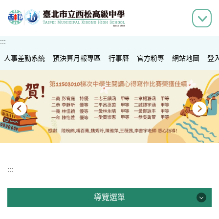
跳
到
主
要
:::
內
人事差勤系統
容
預決算月報專區
行事曆
官方粉專
網站地圖
登
區
:::
導覽選單