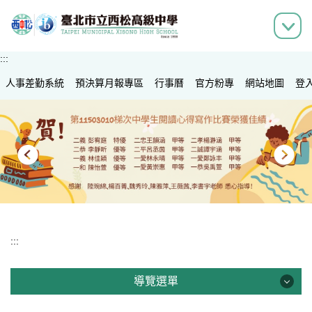
跳
到
主
要
:::
內
人事差勤系統
容
預決算月報專區
行事曆
官方粉專
網站地圖
登
區
:::
導覽選單