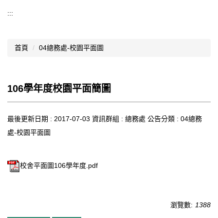
導覽選單
:::
行政處室
首頁
04總務處-校園平面圖
認識西松
網路資源
106學年度校園平面簡圖
文件資料
西松亮點
最後更新日期 :
2017-07-03
資訊群組 :
總務處
公告分類 :
04總務
處-校園平面圖
網站管理
行事曆
校舍平面圖106學年度.pdf
西松學習歷程檔案
家長會
瀏覽數:
1388
家長專區