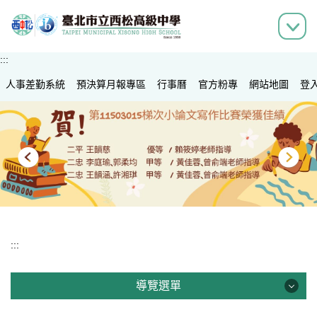
跳
到
主
要
:::
內
人事差勤系統
容
預決算月報專區
行事曆
官方粉專
網站地圖
登
區
:::
導覽選單