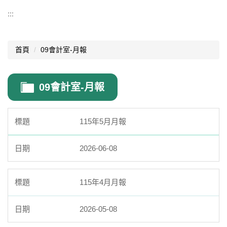
導覽選單
:::
行政處室
首頁
09會計室-月報
認識西松
網路資源
09會計室-月報
文件資料
西松亮點
115年5月月報
網站管理
2026-06-08
行事曆
西松學習歷程檔案
115年4月月報
家長會
2026-05-08
家長專區