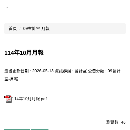
導覽選單
:::
行政處室
首頁
09會計室-月報
認識西松
網路資源
114年10月月報
文件資料
西松亮點
最後更新日期 :
2026-05-18
資訊群組 :
會計室
公告分類 :
09會計
室-月報
網站管理
行事曆
114年10月月報.pdf
西松學習歷程檔案
家長會
瀏覽數:
46
家長專區