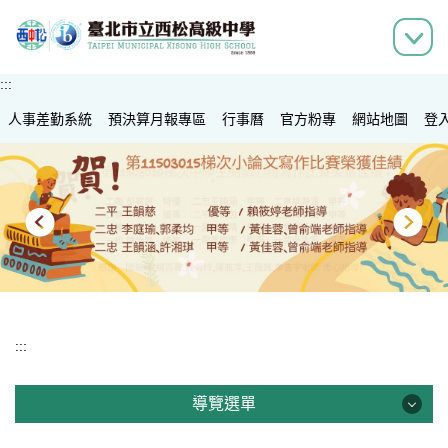
跳
到
主
要
:::
內
人事差勤系統
容
預決算月報專區
行事曆
官方粉專
網站地圖
登
區
:::
導覽選單