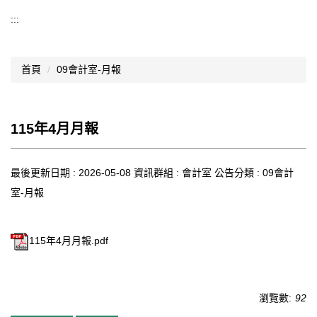
導覽選單
:::
行政處室
首頁
09會計室-月報
認識西松
網路資源
115年4月月報
文件資料
西松亮點
最後更新日期 :
2026-05-08
資訊群組 :
會計室
公告分類 :
09會計
室-月報
網站管理
行事曆
115年4月月報.pdf
西松學習歷程檔案
家長會
瀏覽數:
92
家長專區