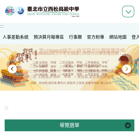
跳
到
主
要
:::
內
人事差勤系統
容
預決算月報專區
行事曆
官方粉專
網站地圖
登
區
:::
導覽選單