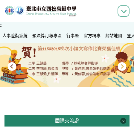
跳
到
主
要
:::
內
人事差勤系統
容
預決算月報專區
行事曆
官方粉專
網站地圖
登
區
:::
國際交流處