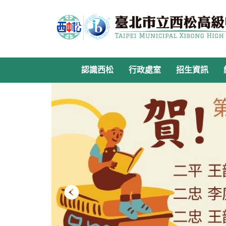
跳
到
主
要
內
容
認識西松
行政處室
招生資訊
區