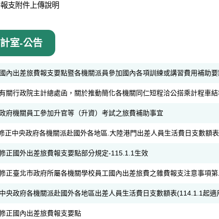
善報支附件上傳說明
會計室-公告
國內出差旅費報支要點暨各機關派員參加國內各項訓練或講習費用補助要
有關行政院主計總處函，關於推動簡化各機關同仁短程洽公搭乘計程車結
政府機關員工參加升官等（升資）考試之旅費補助事宜
修正中央政府各機關派赴國外各地區.大陸港門出差人員生活費日支數額表
修正國外出差旅費報支要點部分規定-115.1.1生效
修正臺北市政府所屬各機關學校員工國內出差旅費之雜費報支注意事項第
中央政府各機關派赴國外各地區出差人員生活費日支數額表(114.1.1起適
修正國內出差旅費報支要點