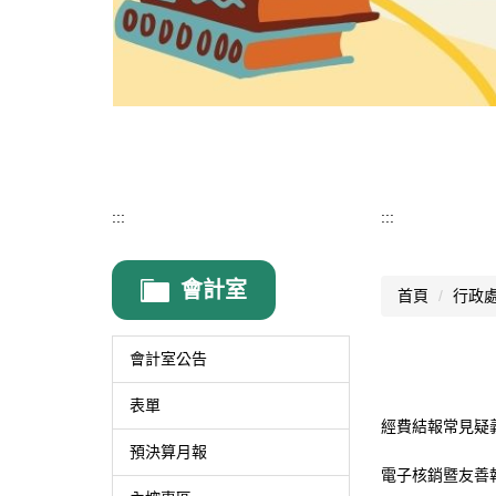
:::
:::
會計室
首頁
行政
會計室公告
表單
經費結報常見疑
預決算月報
電子核銷暨友善