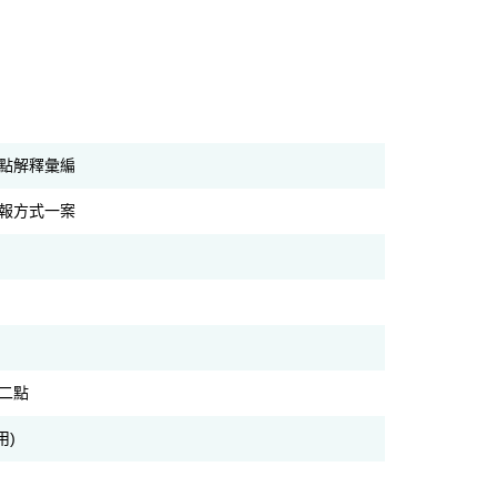
點解釋彙編
報方式一案
二點
用)